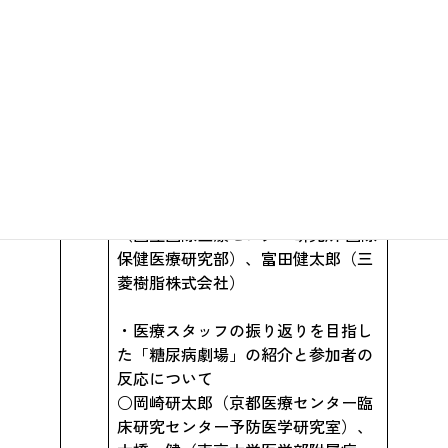
ケア自己評価の試みとソフトの作成
○脇 幸子、菅原真由美、徳永亜希
子、寺町芳子、福井幸子（大分大学
医学部看護学科）
・メタボリックシンドローム男性勤
労者に対する生活習慣指導の効果に
関する無作為対照試験
○南里明子、松下由実、溝上哲也
（国立国際医療センター研究所 国際
保健医療研究部）、富田健太郎（三
菱樹脂株式会社）
・医療スタッフの振り返りを目指し
た「糖尿病劇場」の紹介と参加者の
反応について
○岡崎研太郎（京都医療センター臨
床研究センター予防医学研究室）、