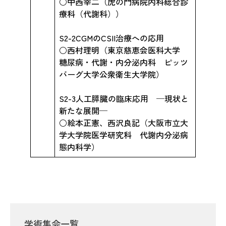
○中西幸二（虎の門病院内科総合診
療科（代謝科））
S2-2CGMのCSII治療への応用
○西村理明（東京慈恵会医科大学
糖尿病・代謝・内分泌内科 ピッツ
バーグ大学公衆衛生大学院）
S2-3人工膵臓の臨床応用 ─現状と
新たな展開─
○絵本正憲、西沢良記（大阪市立大
学大学院医学研究科 代謝内分泌病
態内科学）
学術集会一覧