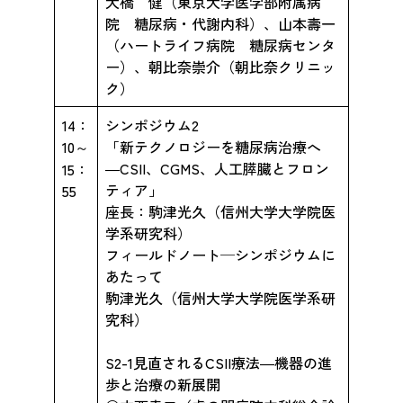
大橋 健（東京大学医学部附属病
院 糖尿病・代謝内科）、山本壽一
（ハートライフ病院 糖尿病センタ
ー）、朝比奈崇介（朝比奈クリニッ
ク）
14：
シンポジウム2
10～
「新テクノロジーを糖尿病治療へ
―CSII、CGMS、人工膵臓とフロン
15：
ティア」
55
座長：駒津光久（信州大学大学院医
学系研究科）
フィールドノート─シンポジウムに
あたって
駒津光久（信州大学大学院医学系研
究科）
S2-1見直されるCSII療法―機器の進
歩と治療の新展開