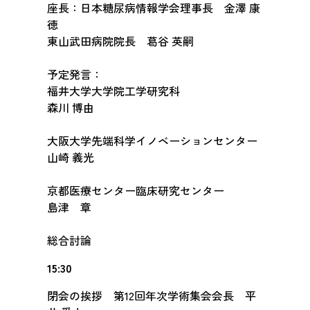
座長：日本糖尿病情報学会理事長 金澤 康
徳
東山武田病院院長 葛谷 英嗣
予定発言：
福井大学大学院工学研究科
森川 博由
大阪大学先端科学イノベーションセンター
山崎 義光
京都医療センター臨床研究センター
島津 章
総合討論
15:30
閉会の挨拶 第12回年次学術集会会長 平